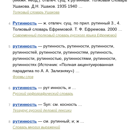
(книжн. неод.). отвлеч. сущ. к рутинный. Толковый словарь
Ушакова. Д.Н. Ушаков. 1935 1940 …
Толковый словарь Ушакова
Рутинность
— ж. отвлеч. сущ. по прил. рутинный 3., 4.
4
Толковый словарь Ефремовой. Т. Ф. Ефремова. 2000 …
Современный толковый словарь русского языка Ефремовой
рутинность
— рутинность, рутинности, рутинности,
5
рутинностей, рутинности, рутинностям, рутинность,
рутинности, рутинностью, рутинностями, рутинности,
рутинностях (Источник: «Полная акцентуированная
парадигма по А. А. Зализняку») …
Формы слов
рутинность
— рут инность, и …
6
Русский орфографический словарь
рутинность
— Syn: см. косность …
7
Тезаурус русской деловой лексики
рутинность
— см. рутинный; и; ж …
8
Словарь многих выражений