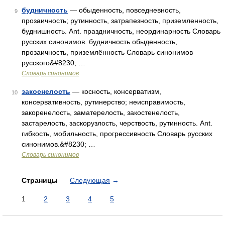
будничность
— обыденность, повседневность,
9
прозаичность; рутинность, затрапезность, приземленность,
буднишность. Ant. праздничность, неординарность Словарь
русских синонимов. будничность обыденность,
прозаичность, приземлённость Словарь синонимов
русского&#8230; …
Словарь синонимов
закоснелость
— косность, консерватизм,
10
консервативность, рутинерство; неисправимость,
закоренелость, заматерелость, закостенелость,
застарелость, заскорузлость, черствость, рутинность. Ant.
гибкость, мобильность, прогрессивность Словарь русских
синонимов.&#8230; …
Словарь синонимов
Страницы
Следующая
→
1
2
3
4
5